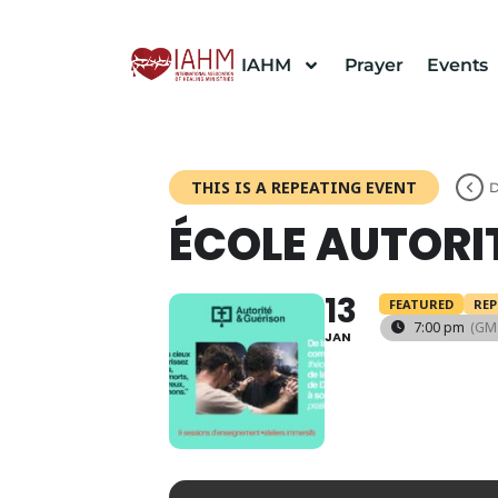
IAHM
Prayer
Events
THIS IS A REPEATING EVENT
D
ÉCOLE AUTORI
13
FEATURED
REP
7:00 pm
(GM
JAN